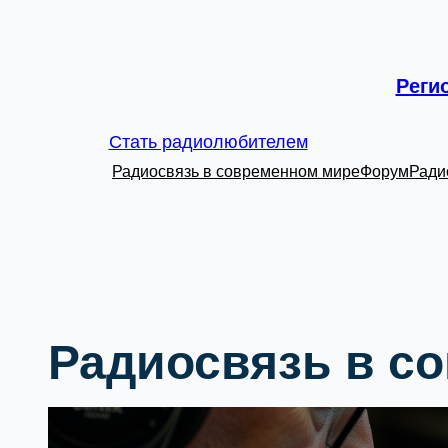
Перейти
к
Реги
содержимому
Стать радиолюбителем
Радиосвязь в современном мире
Форум
Ради
Радиосвязь в с