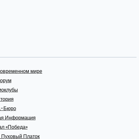
современном мире
орум
иоклубы
тория
L-Бюро
ая Информация
л «Победа»
 Пуховый Платок