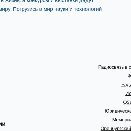
в жизнь, а конкурсы и выставки дадут
иру. Погрузись в мир науки и технологий
Радиосвязь в 
Ф
Рад
Ис
QS
Юридическ
Мемориа
ии
Оренбургский