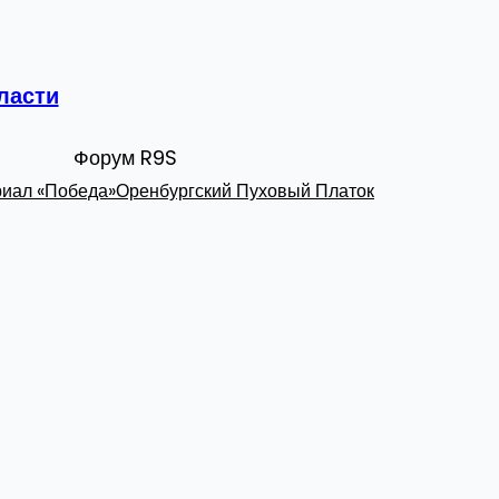
ласти
Форум R9S
иал «Победа»
Оренбургский Пуховый Платок