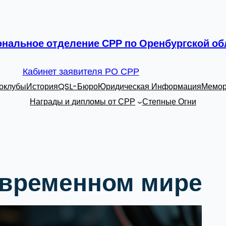
ональное отделение СРР по Оренбургской об
Кабинет заявителя РО СРР
оклубы
История
QSL-Бюро
Юридическая Информация
Мемор
Награды и дипломы от СРР
Степные Огни
овременном мире